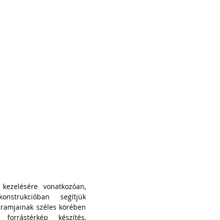
ity.Hitel
Quality.Ingatlan
More
kezelésére vonatkozóan,
onstrukcióban segítjük
gramjainak széles körében
, forrástérkép készítés,