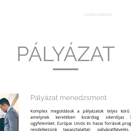
Home
Quality.Cég
Quality.Pályázat
Qual
PÁLYÁZAT
Pályázat menedzsment
Komplex megoldások a pályázatok teljes körű 
amelynek keretében kizárólag sikerdíjas k
ügyfeleinket.
Európai Uniós és hazai források pro
rendelkezünk tapasztalattal: pályázatfigyelés