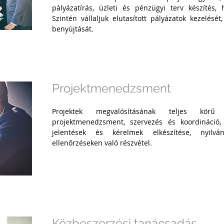
pályázatírás, üzleti és pénzügyi terv készítés, h
Szintén vállaljuk elutasított pályázatok kezelését
benyújtását.
Projektmenedzsment
Projektek megvalósításának teljes körű f
projektmenedzsment, szervezés és koordináció
jelentések és kérelmek elkészítése, nyilván
ellenőrzéseken való részvétel.
Közbeszerzési tanácsadás